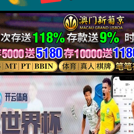
企业新闻
»
企
电器组装
机加行业
模组PACK组
业新闻
»
新
闻详情
联系我们
精制APP
下载
电芯制造
装备制造
解决方案
Solution