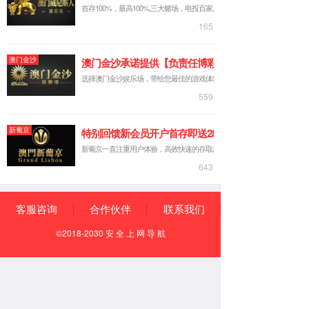
方网站
企业新闻
»
企
电器组装
机加行业
模组PACK组
业新闻
»
新
闻详情
联系我们
精制APP
下载
电芯制造
装备制造
解决方案
Solution