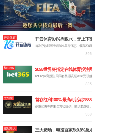
日
化
机
智能装备
应用市场
精制APP
加
S
MT
电
器组装
案例展示
智能制造融合基础设施提供商
»
电
子行业案
核心技术团队是由拥有20多年智能物联、云计算、大数
例
电
据、网络安全和精益生产经验的专家团队组成，截止目
器组装案
前，已成功落地电子、机加、食品、药品、日化、印刷
例
机
等行业解决方案，凭借丰富的应用场景，获得了制造企
加行业案
业的认可。
例1
机
加行业案
例2
日
化行业案
例
装
备制造案
例
米兰
milan官