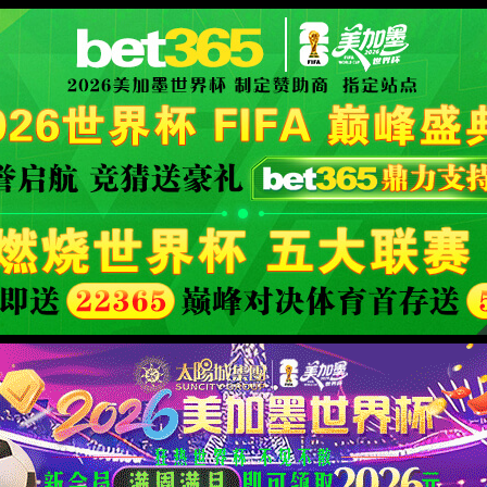
 Cup
AC米兰中文官网入口
目录
AC米兰
中文官网
AC米兰中文官网入口工业
入口
产品服务
»
软硬件一体化的企业级工业互联网平台
魔方
A
C米兰中
文官网入
口工业魔
方
数
产品服务
字化透明
工厂
Product service
敏
捷制造
智
能装备
应
用市场
精
AC米兰中文官网入
数字化透明工厂
敏捷制造
制APP
口工业魔方
解决方案
»
食
品加工
日