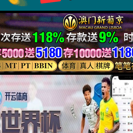
企业新闻
»
企
电器组装
机加行业
模组PACK组
业新闻
»
新
闻详情
联系我们
精制APP
下载
电芯制造
装备制造
解决方案
Solution