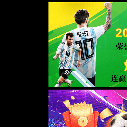
AC米兰(milan)官方中文网站-2026 World