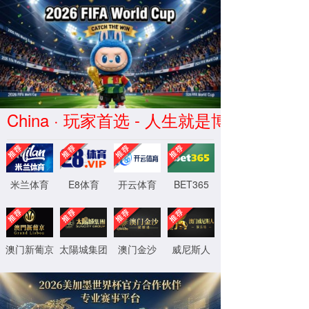
AC米兰(milan)官方中文网
站-2026 World Cup
AC米兰中文官网入口
目录
AC米兰
中文官网
AC米兰中文官网入口工业
入口
产品服务
»
软硬件一体化的企业级工业互联网平台
魔方
A
C米兰中
文官网入
口工业魔
方
数
产品服务
字化透明
工厂
Product service
敏
捷制造
智
能装备
应
用市场
精
AC米兰中文官网入
数字化透明工厂
敏捷制造
制APP
口工业魔方
解决方案
»
食
品加工