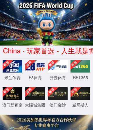
AC米兰(milan)官方中文网
站-2026 World Cup
AC米兰中文官网入口
目录
AC米兰
中文官网
AC米兰中文官网入口工业
入口
产品服务
»
软硬件一体化的企业级工业互联网平台
魔方
A
C米兰中
文官网入
口工业魔
方
数
产品服务
字化透明
工厂
Product service
敏
捷制造
智
能装备
应
用市场
精
AC米兰中文官网入
数字化透明工厂
敏捷制造
制APP
口工业魔方
解决方案
»
食
品加工