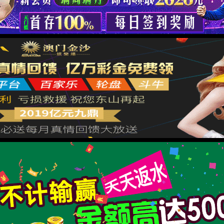
化
机
智能装备
应用市场
精制APP
加
S
MT
电
器组装
案例展示
智能制造融合基础设施提供商
»
电
子行业案
核心技术团队是由拥有20多年智能物联、云计算、大数
例
电
据、网络安全和精益生产经验的专家团队组成，截止目
器组装案
前，已成功落地电子、机加、食品、药品、日化、印刷
例
机
等行业解决方案，凭借丰富的应用场景，获得了制造企
加行业案
业的认可。
例1
机
加行业案
例2
日
化行业案
案例展示
例
装
Case
备制造案
例
米兰
milan官
方网站