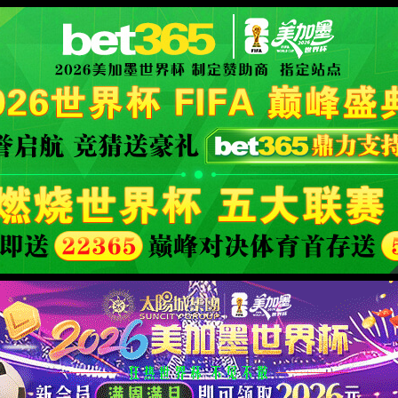
 Cup
AC米兰中文官网入口
目录
AC米兰
中文官网
AC米兰中文官网入口工业
入口
产品服务
»
软硬件一体化的企业级工业互联网平台
魔方
A
C米兰中
文官网入
口工业魔
方
数
产品服务
字化透明
工厂
Product service
敏
捷制造
智
能装备
应
用市场
精
AC米兰中文官网入
数字化透明工厂
敏捷制造
制APP
口工业魔方
解决方案
»
食
品加工
日