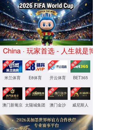
AC米兰(milan)官方中文网
站-2026 World Cup
AC米兰中文官网入口
目录
AC米兰
中文官网
AC米兰中文官网入口工业
入口
产品服务
»
软硬件一体化的企业级工业互联网平台
魔方
A
C米兰中
文官网入
口工业魔
方
数
产品服务
字化透明
工厂
Product service
敏
捷制造
智
能装备
应
用市场
精
AC米兰中文官网入
数字化透明工厂
敏捷制造
制APP
口工业魔方
解决方案
»
食
品加工