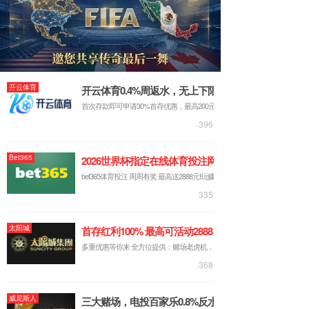
日
化
机
智能装备
应用市场
精制APP
加
S
MT
电
器组装
案例展示
智能制造融合基础设施提供商
»
电
子行业案
核心技术团队是由拥有20多年智能物联、云计算、大数
例
电
据、网络安全和精益生产经验的专家团队组成，截止目
器组装案
前，已成功落地电子、机加、食品、药品、日化、印刷
例
机
等行业解决方案，凭借丰富的应用场景，获得了制造企
加行业案
业的认可。
例1
机
加行业案
例2
日
化行业案
例
装
备制造案
例
米兰
milan官