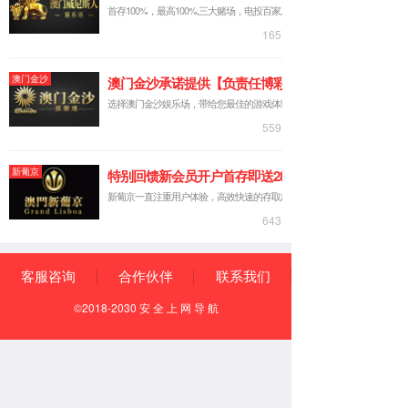
方网站
企业新闻
»
企
电器组装
机加行业
模组PACK组
业新闻
»
新
闻详情
联系我们
精制APP
下载
电芯制造
装备制造
解决方案
Solution