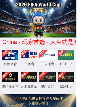
AC米兰(milan)官方中文网
站-2026 World Cup
AC米兰中文官网入口
目录
AC米兰
中文官网
AC米兰中文官网入口工业
入口
产品服务
»
软硬件一体化的企业级工业互联网平台
魔方
A
C米兰中
文官网入
口工业魔
方
数
产品服务
字化透明
工厂
Product service
敏
捷制造
智
能装备
应
用市场
精
AC米兰中文官网入
数字化透明工厂
敏捷制造
制APP
口工业魔方
解决方案
»
食
品加工