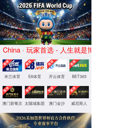
AC米兰(milan)官方中文网
站-2026 World Cup
AC米兰中文官网入口
目录
AC米兰
中文官网
AC米兰中文官网入口工业
入口
产品服务
»
软硬件一体化的企业级工业互联网平台
魔方
A
C米兰中
文官网入
口工业魔
方
数
产品服务
字化透明
工厂
Product service
敏
捷制造
智
能装备
应
用市场
精
AC米兰中文官网入
数字化透明工厂
敏捷制造
制APP
口工业魔方
解决方案
»
食
品加工