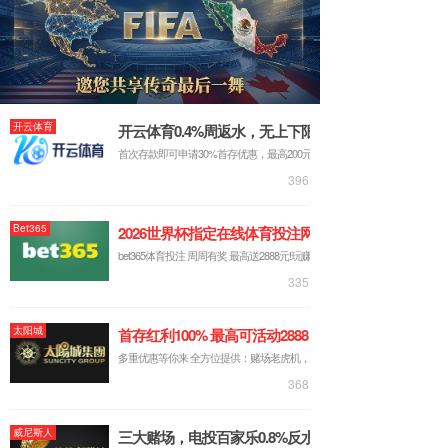
日
化
机
智能装备
应用市场
精制APP
加
S
MT
电
器组装
案例展示
智能制造融合基础设施提供商
»
电
子行业案
核心技术团队是由拥有20多年智能物联、云计算、大数
例
电
据、网络安全和精益生产经验的专家团队组成，截止目
器组装案
前，已成功落地电子、机加、食品、药品、日化、印刷
例
机
等行业解决方案，凭借丰富的应用场景，获得了制造企
加行业案
业的认可。
例1
机
加行业案
例2
日
化行业案
例
装
备制造案
例
米兰
milan官