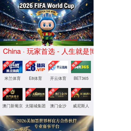
AC米兰(milan)官方中文网
站-2026 World Cup
AC米兰中文官网入口
目录
AC米兰
中文官网
AC米兰中文官网入口工业
入口
产品服务
»
软硬件一体化的企业级工业互联网平台
魔方
A
C米兰中
文官网入
口工业魔
方
数
产品服务
字化透明
工厂
Product service
敏
捷制造
智
能装备
应
用市场
精
AC米兰中文官网入
数字化透明工厂
敏捷制造
制APP
口工业魔方
解决方案
»
食
品加工