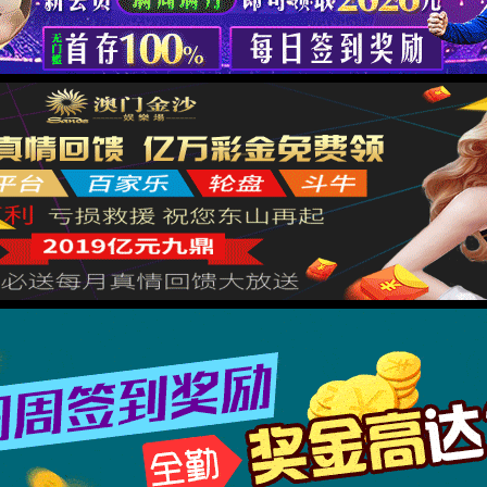
化
机
智能装备
应用市场
精制APP
加
S
MT
电
器组装
案例展示
智能制造融合基础设施提供商
»
电
子行业案
核心技术团队是由拥有20多年智能物联、云计算、大数
例
电
据、网络安全和精益生产经验的专家团队组成，截止目
器组装案
前，已成功落地电子、机加、食品、药品、日化、印刷
例
机
等行业解决方案，凭借丰富的应用场景，获得了制造企
加行业案
业的认可。
例1
机
加行业案
例2
日
化行业案
案例展示
例
装
Case
备制造案
例
米兰
milan官
方网站