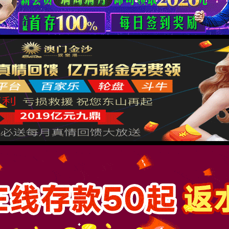
化
机
智能装备
应用市场
精制APP
加
S
MT
电
器组装
案例展示
智能制造融合基础设施提供商
»
电
子行业案
核心技术团队是由拥有20多年智能物联、云计算、大数
例
电
据、网络安全和精益生产经验的专家团队组成，截止目
器组装案
前，已成功落地电子、机加、食品、药品、日化、印刷
例
机
等行业解决方案，凭借丰富的应用场景，获得了制造企
加行业案
业的认可。
例1
机
加行业案
例2
日
化行业案
案例展示
例
装
Case
备制造案
例
米兰
milan官
方网站