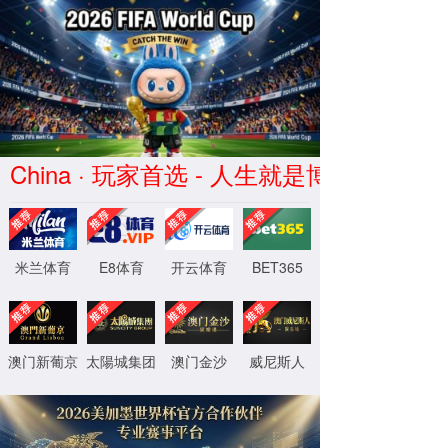
AC米兰(milan)官方中文网
站-2026 World Cup
AC米兰中文官网入口
目录
AC米兰
中文官网
AC米兰中文官网入口工业
入口
产品服务
»
软硬件一体化的企业级工业互联网平台
魔方
A
C米兰中
文官网入
口工业魔
方
数
产品服务
字化透明
工厂
Product service
敏
捷制造
智
能装备
应
用市场
精
AC米兰中文官网入
数字化透明工厂
敏捷制造
制APP
口工业魔方
解决方案
»
食
品加工