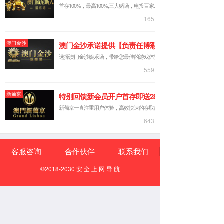
方网站
企业新闻
»
企
电器组装
机加行业
模组PACK组
业新闻
»
新
闻详情
联系我们
精制APP
下载
电芯制造
装备制造
解决方案
Solution