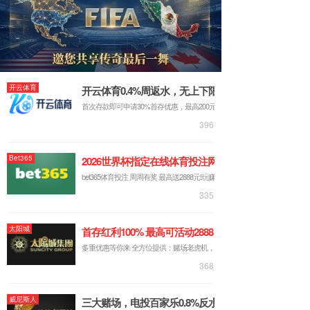
日
化
机
智能装备
应用市场
精制APP
加
S
MT
电
器组装
案例展示
智能制造融合基础设施提供商
»
电
子行业案
核心技术团队是由拥有20多年智能物联、云计算、大数
例
电
据、网络安全和精益生产经验的专家团队组成，截止目
器组装案
前，已成功落地电子、机加、食品、药品、日化、印刷
例
机
等行业解决方案，凭借丰富的应用场景，获得了制造企
加行业案
业的认可。
例1
机
加行业案
例2
日
化行业案
案例展示
例
装
Case
备制造案
例
米兰
milan官